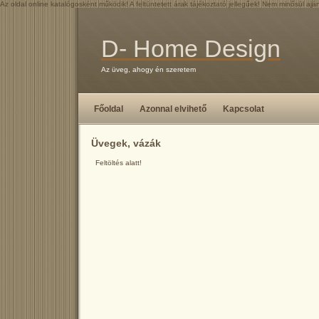
Az oldal online katalógosként működik! A feltüntetett árak tájékoztató jellegűek! Nem minősül aján
D- Home Design
Az üveg, ahogy én szeretem
Főoldal
Azonnal elvihető
Kapcsolat
Üvegek, vázák
Feltöltés alatt!