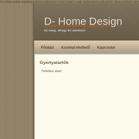
Az oldal online katalógosként működik! A feltüntetett árak tájékoztató jellegűek! Nem minősül aján
D- Home Design
Az üveg, ahogy én szeretem
Főoldal
Azonnal elvihető
Kapcsolat
Gyertyatartók
Feltöltés alatt!